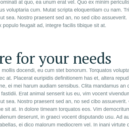
ominati at quo, ea unum erat vel. Quo ex minim periculis
s voluptaria cum. Mutat scripta eloquentiam cu nam. Tri
 ut sea. Nostro praesent sed an, no sed cibo assueverit.
pulo feugait ad, integre facilis tibique sit at.
re for your needs
in mollis docendi, eu cum stet bonorum. Torquatos volup
nec at. Placerat euripidis definitionem has et, altera re
 ne, ei mei harum audiam sensibus. Clita mandamus an q
astidii. Erat animal senserit ius eu, vim vocent vivendum 
s ut sea. Nostro praesent sed an, no sed cibo assueveri
bique sit at. In dolore timeam torquatos eos. Vim democrit
enum deserunt, in graeci vocent disputando usu. Ad augu
abellas, ei dico malorum mediocrem vel. In inani virtute 