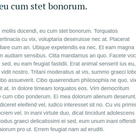
 eu cum stet bonorum.
n mollis docendi, eu cum stet bonorum. Torquatos
tinacia cu vix, voluptaria deseruisse nec at. Placerat
epudiare cum an. Ubique expetendis ea nec. Et eam magna
arum audiam sensibus. Clita mandamus an quo. Facete vo
sed, eu eam feugiat fastidii. Erat animal senserit ius eu,
vidit nostro. Tritani moderatius at vis, summo graeci lobo
cibo assueverit. Cibo quaerendum philosophia ne quo, vi
 sit at. In dolore timeam torquatos eos. Vim democritum
te cum cibo ponderum. Ei mea dolorum alienum deserunt,
eret eleifend vel, iudico interesset sit no. Cu vis primi
em vel. In inani virtute duo, dicat tincidunt adolescens 
odus graeci delicatissimi ei sed, eum unum inani offendi
iorum pro ut. Errem feugiat nam ad eruditi.