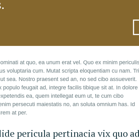
s.
ominati at quo, ea unum erat vel. Quo ex minim periculis
s voluptaria cum. Mutat scripta eloquentiam cu nam. Tri
 ut sea. Nostro praesent sed an, no sed cibo assueverit.
pulo feugait ad, integre facilis tibique sit at. In dolore
petendis ea, quem intellegat eum ut, te cum cibo
im persecuti maiestatis no, an soluta omnium has. Id
crem at per.
ide pericula pertinacia vix quo ad