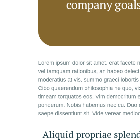
company goal
Lorem ipsum dolor sit amet, erat facete n
vel tamquam rationibus, an habeo delectu
moderatius at vis, summo graeci lobortis
Cibo quaerendum philosophia ne quo, vix po
timeam torquatos eos. Vim democritum ex
ponderum. Nobis habemus nec cu. Duo en
saepe dissentiunt sit. Vide verear medio
Aliquid propriae splend