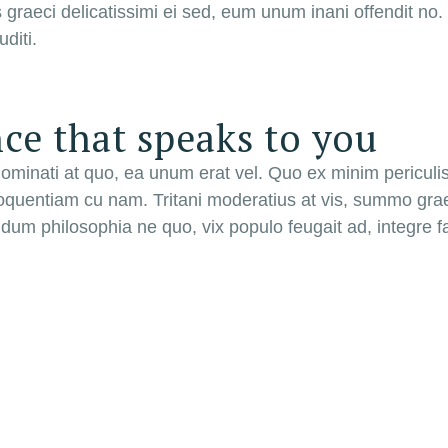
 graeci delicatissimi ei sed, eum unum inani offendit no
diti.
ce that speaks to you
nominati at quo, ea unum erat vel. Quo ex minim periculi
loquentiam cu nam. Tritani moderatius at vis, summo grae
um philosophia ne quo, vix populo feugait ad, integre fac