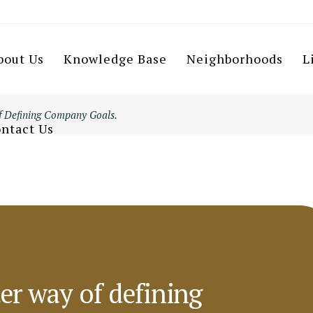
bout Us
Knowledge Base
Neighborhoods
L
f Defining Company Goals.
ntact Us
ter way of defining