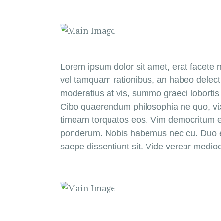
Lorem ipsum dolor sit amet, erat facete n
vel tamquam rationibus, an habeo delectu
moderatius at vis, summo graeci lobortis
Cibo quaerendum philosophia ne quo, vix po
timeam torquatos eos. Vim democritum ex
ponderum. Nobis habemus nec cu. Duo en
saepe dissentiunt sit. Vide verear medio