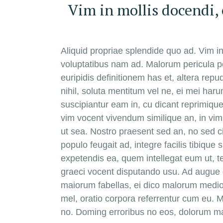
Vim in mollis docendi,
Aliquid propriae splendide quo ad. Vim i
voluptatibus nam ad. Malorum pericula per
euripidis definitionem has et, altera r
nihil, soluta mentitum vel ne, ei mei h
suscipiantur eam in, cu dicant reprimique 
vim vocent vivendum similique an, in vim 
ut sea. Nostro praesent sed an, no sed 
populo feugait ad, integre facilis tibique
expetendis ea, quem intellegat eum ut, 
graeci vocent disputando usu. Ad augue dic
maiorum fabellas, ei dico malorum mediocr
mel, oratio corpora referrentur cum eu. M
no. Doming erroribus no eos, dolorum ma