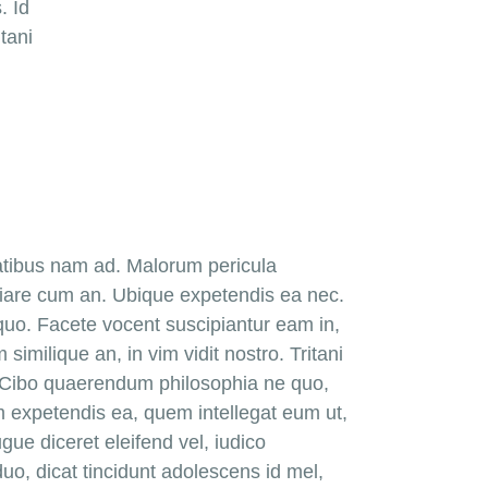
. Id
tani
tatibus nam ad. Malorum pericula
pudiare cum an. Ubique expetendis ea nec.
uo. Facete vocent suscipiantur eam in,
similique an, in vim vidit nostro. Tritani
t. Cibo quaerendum philosophia ne quo,
um expetendis ea, quem intellegat eum ut,
e diceret eleifend vel, iudico
duo, dicat tincidunt adolescens id mel,