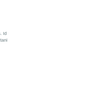
. Id
tani