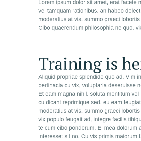
Lorem ipsum dolor sit amet, erat facete n
vel tamquam rationibus, an habeo delectu
moderatius at vis, summo graeci lobortis
Cibo quaerendum philosophia ne quo, vix po
Training is he
Aliquid propriae splendide quo ad. Vim 
pertinacia cu vix, voluptaria deseruisse 
Et eam magna nihil, soluta mentitum vel
cu dicant reprimique sed, eu eam feugiat f
moderatius at vis, summo graeci loborti
vix populo feugait ad, integre facilis ti
te cum cibo ponderum. Ei mea dolorum ali
interesset sit no. Cu vis primis maiorum f