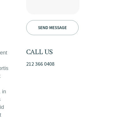
CALL US
cent
212 366 0408
rtis
x
 in
s
id
t