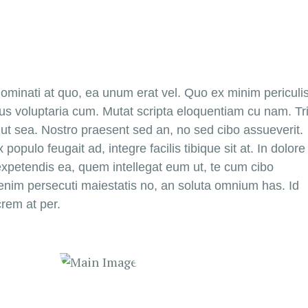
ominati at quo, ea unum erat vel. Quo ex minim periculis
s voluptaria cum. Mutat scripta eloquentiam cu nam. Tri
 ut sea. Nostro praesent sed an, no sed cibo assueverit.
pulo feugait ad, integre facilis tibique sit at. In dolore
petendis ea, quem intellegat eum ut, te cum cibo
im persecuti maiestatis no, an soluta omnium has. Id
crem at per.